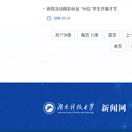
商院活动精彩纷呈 “90后”学生尽展才艺
2008-10-14
共7738条
每页
15
条
首页
上
末页