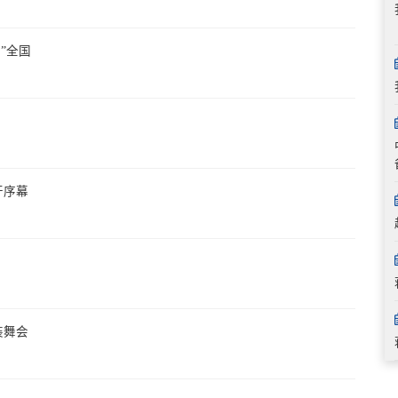
”全国
开序幕
装舞会