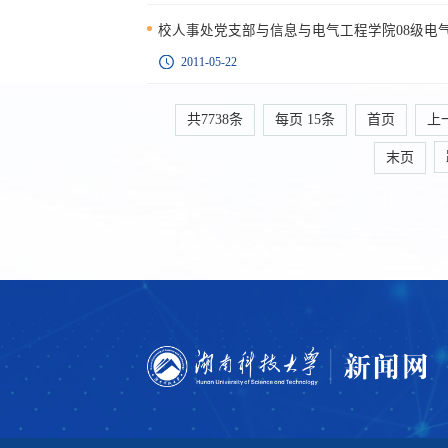
校人事处党支部与信息与电气工程学院08级电
2011-05-22
共7738条
每页
15
条
首页
上
末页