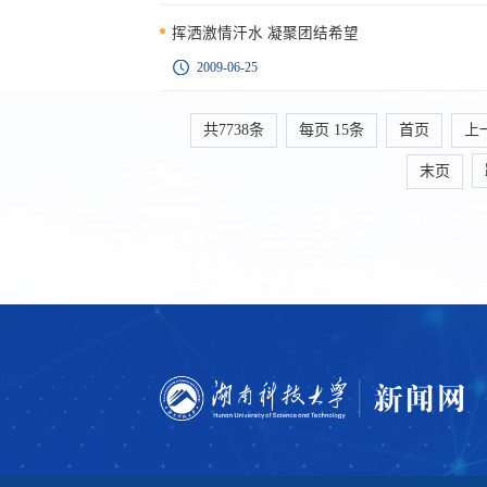
挥洒激情汗水 凝聚团结希望
2009-06-25
共7738条
每页
15
条
首页
上
末页