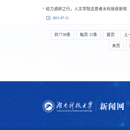
给力调研之行，人文学院志愿者水利局获新知
2011-07-11
共7738条
每页
15
条
首页
上
末页