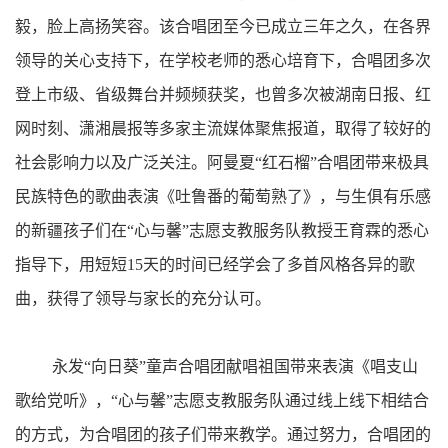
毅，脸上高扬笑容。该合唱团至今已成立三年之久，在各界
领导的关心支持下，在学校老师的悉心培育下，合唱团多次
登上市级、省级舞台并频频获奖，也曾多次被湖南日报、红
网时刻、潇湘晨报等多家主流媒体聚焦报道，取得了较好的
社会影响力以及广泛关注。阿曼夏“红石榴”合唱团带来极具
民族特色的歌曲表演《吐鲁番的葡萄熟了》，与生俱有乐感
的新疆孩子们在“心与馨”志愿支教服务队教授王育霖的悉心
指导下，用短短15天的时间已经学会了多首风格各异的歌
曲，获得了领导与家长的充分认可。
永发“向日葵”童声合唱团献唱祖国带来表演《唱支山
歌给党听》，“心与馨”志愿支教服务队通过线上线下相结合
的方式，为合唱团的孩子们带来教学。通过努力，合唱团的