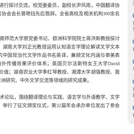
进行探讨交流。
校党委委员、副校长尹风雨，中国翻译协
者协会会长曾艳钰先后致辞。
全省高校及相关机构300余名
南师范大学原党委书记、欧洲科学院院士蒋洪新教授探讨
；湖南大学刘正光教授运用认知语言学理论解读文学文本
究中国现当代文学作品书名英译，兼顾文化内涵与审美表
外传播效果评价体系；英国贝尔法斯特女王大学David
的人文价值；湖南农业大学季红琴教授、湘潭大学胡强教授、我
非洲研究、中外文学交流等领域的研究成果。
术论坛，围绕翻译理论与实践、语言学与外语教学、文学
，举行了征文颁奖仪式，第32届年会承办单位发出了参会