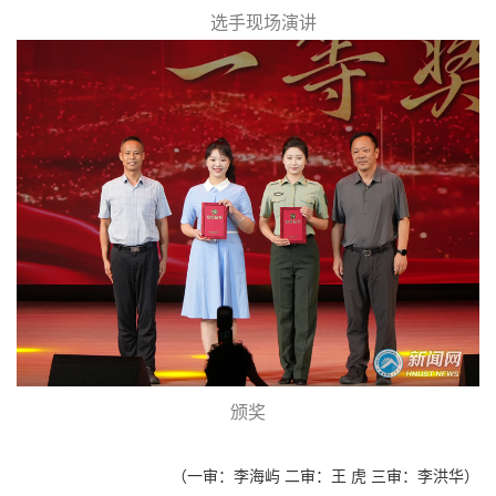
选手现场演讲
颁奖
（一审：李海屿 二审：王 虎 三审：李洪华）