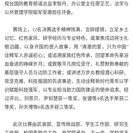
视台国防教育频道总监李智丹、办公室主任廖芷艺，法学与
公共管理学院喻军受邀担任评委。
赛场上，12名决赛选手精神饱满、言辞铿锵，立足乡土
记忆、红色家风、研学经历与专业特色，或聚焦戍边将士扎
根边疆、以身许国的感人故事，用 “清澈的爱，只为中国”
诠释军人赤诚初心；或追溯家族红色传承，回望革命先辈浴
血奋进的峥嵘岁月；或致敬平凡岗位坚守，礼赞默默奉献的
基层值守人员与边防工作者；或讲述万步炎教授潜心科研、
攻坚克难、科技报国的先进事迹，生动诠释新时代青年以学
识赋能科技强军、以专业担当助力国防建设的使命追求。经
过评比，刘思贝、尹知慧获一等奖，张键等4名选手荣获二
等奖，孙天博等6名选手获三等奖。
此次比赛由武装部、宣传统战部、学生工作部、研究生
工作部、校团委联合主办，商学院承办。下一步，学校将不