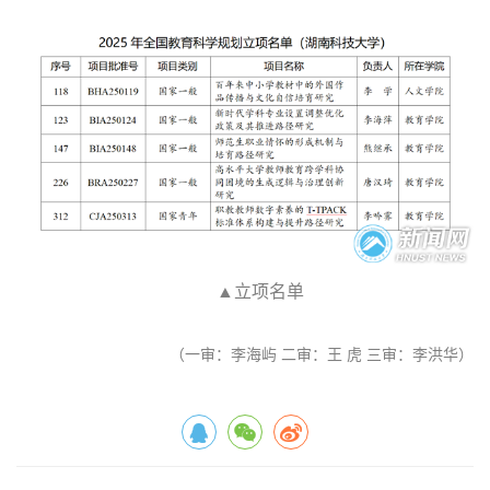
▲立项名单
（一审：李海屿 二审：王 虎 三审：李洪华）